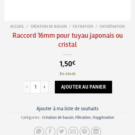
ACCUEIL
/
CRÉATION DE BASSIN
/
FILTRATION
/
OXYGÉNATION
Raccord 16mm pour tuyau japonais ou
cristal
1,50
€
En stock
quantité de Raccord 16mm pour tuyau japonais ou cris
AJOUTER AU PANIER
Ajouter à ma liste de souhaits
Catégories :
Création de bassin
,
Filtration
,
Oxygénation