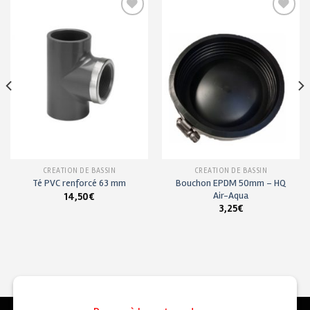
Ajouter
Ajouter
à ma
à ma
liste de
liste de
souhaits
souhaits
CRÉATION DE BASSIN
CRÉATION DE BASSIN
Bouchon EPDM 50mm – HQ
Té PVC renforcé 63 mm
Air-Aqua
14,50
€
3,25
€