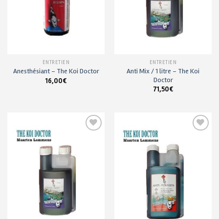
ENTRETIEN
ENTRETIEN
Anti Mix / 1 litre – The Koi
Anesthésiant – The Koi Doctor
Doctor
16,00
€
71,50
€
Ajouter
Ajouter
à ma
à ma
liste de
liste de
souhaits
souhaits