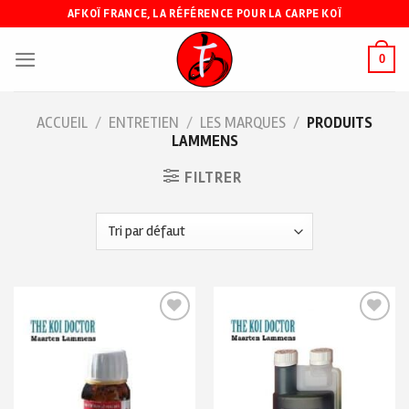
Skip
AFKOÏ FRANCE, LA RÉFÉRENCE POUR LA CARPE KOÏ
to
content
0
ACCUEIL
/
ENTRETIEN
/
LES MARQUES
/
PRODUITS
LAMMENS
FILTRER
Ajouter
Ajouter
à ma
à ma
liste de
liste de
souhaits
souhaits