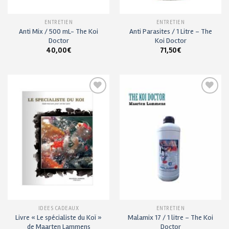
ENTRETIEN
ENTRETIEN
Anti Mix / 500 mL- The Koi
Anti Parasites / 1 Litre – The
Doctor
Koi Doctor
40,00
€
71,50
€
Ajouter
Ajouter
à ma
à ma
liste de
liste de
souhaits
souhaits
IDÉES CADEAUX
ENTRETIEN
Livre « Le spécialiste du Koï »
Malamix 17 / 1 litre – The Koi
de Maarten Lammens
Doctor