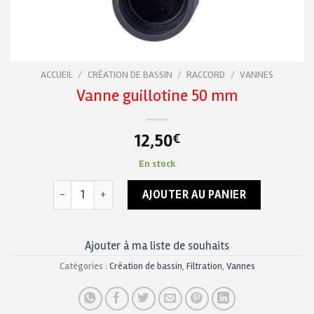
ACCUEIL
/
CRÉATION DE BASSIN
/
RACCORD
/
VANNES
Vanne guillotine 50 mm
12,50
€
En stock
quantité de Vanne guillotine 50 mm
AJOUTER AU PANIER
Ajouter à ma liste de souhaits
Catégories :
Création de bassin
,
Filtration
,
Vannes