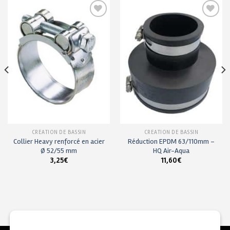
Ajouter
Ajouter
à ma
à ma
liste de
liste de
souhaits
souhaits
CRÉATION DE BASSIN
CRÉATION DE BASSIN
Collier Heavy renforcé en acier
Réduction EPDM 63/110mm –
Ø 52/55 mm
HQ Air-Aqua
3,25
€
11,60
€