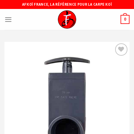
Skip
AFKOÏ FRANCE, LA RÉFÉRENCE POUR LA CARPE KOÏ
to
content
0
Ajouter
à ma
liste de
souhaits