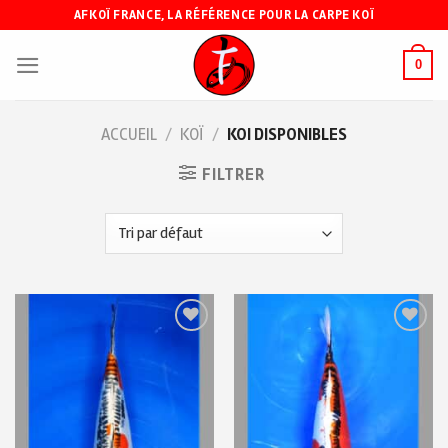
Skip
AFKOÏ FRANCE, LA RÉFÉRENCE POUR LA CARPE KOÏ
to
content
0
ACCUEIL
/
KOÏ
/
KOI DISPONIBLES
FILTRER
Ajouter
Ajouter
à ma
à ma
liste de
liste de
souhaits
souhaits