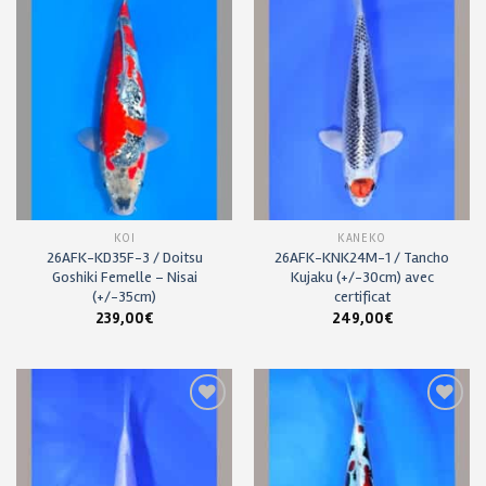
Ajouter
Ajouter
à ma
à ma
liste de
liste de
souhaits
souhaits
KOÏ
KANEKO
26AFK-KD35F-3 / Doitsu
26AFK-KNK24M-1 / Tancho
Goshiki Femelle – Nisai
Kujaku (+/-30cm) avec
(+/-35cm)
certificat
239,00
€
249,00
€
Ajouter
Ajouter
à ma
à ma
liste de
liste de
souhaits
souhaits