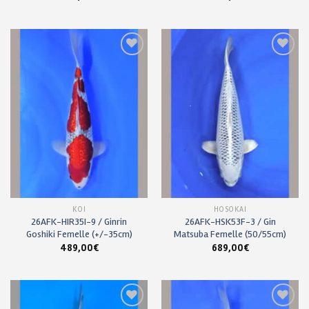
Ajouter
Ajouter
à ma
à ma
liste de
liste de
souhaits
souhaits
KOÏ
HOSOKAI
26AFK-HIR35I-9 / Ginrin
26AFK-HSK53F-3 / Gin
Goshiki Femelle (+/-35cm)
Matsuba Femelle (50/55cm)
489,00
€
689,00
€