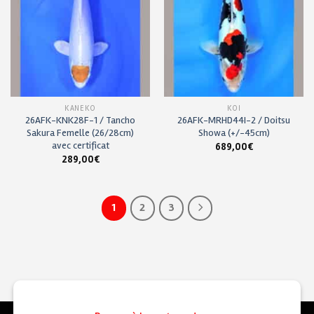
KANEKO
KOÏ
26AFK-KNK28F-1 / Tancho
26AFK-MRHD44I-2 / Doitsu
Sakura Femelle (26/28cm)
Showa (+/-45cm)
avec certificat
689,00
€
289,00
€
1
2
3