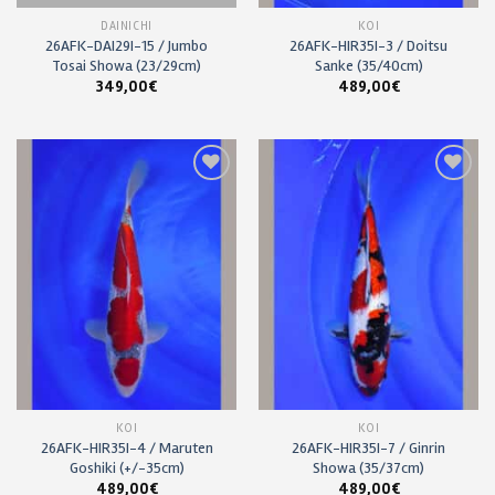
DAINICHI
KOÏ
26AFK-DAI29I-15 / Jumbo
26AFK-HIR35I-3 / Doitsu
Tosai Showa (23/29cm)
Sanke (35/40cm)
349,00
€
489,00
€
Ajouter
Ajouter
à ma
à ma
liste de
liste de
souhaits
souhaits
KOÏ
KOÏ
26AFK-HIR35I-4 / Maruten
26AFK-HIR35I-7 / Ginrin
Goshiki (+/-35cm)
Showa (35/37cm)
489,00
€
489,00
€