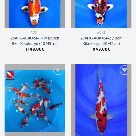
AOKI
AOKI
26AFK-AOK45I-1 / Maruten
26AFK-AOK45I-2 / Beni
Beni Kikokuryu (40/45cm)
Kikokuryu (40/45cm)
1.149,00
€
949,00
€
Ajouter
Ajouter
à ma
à ma
liste de
liste de
souhaits
souhaits