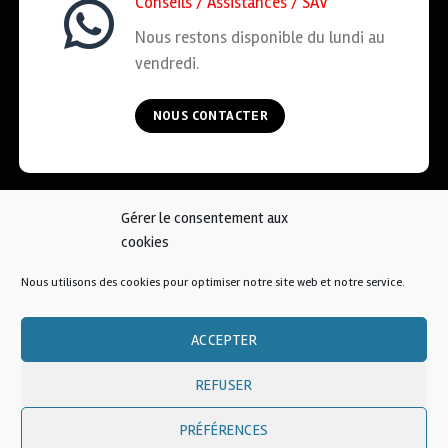
Conseils / Assistances / SAV
Nous restons disponible du lundi au
vendredi.
NOUS CONTACTER
Gérer le consentement aux
ACCUEIL
COOKIES
CGV
MENTIONS LÉGALES
cookies
CONTACT
Nous utilisons des cookies pour optimiser notre site web et notre service.
© 2026 • AFKOI France
ACCEPTER
REFUSER
PRÉFÉRENCES
Une création