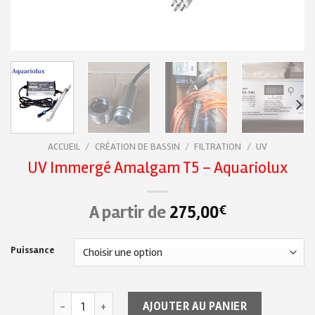
ACCUEIL
/
CRÉATION DE BASSIN
/
FILTRATION
/
UV
UV Immergé Amalgam T5 – Aquariolux
A partir de
275,00
€
Puissance
quantité de UV Immergé Amalgam T5 - Aquariolux
AJOUTER AU PANIER