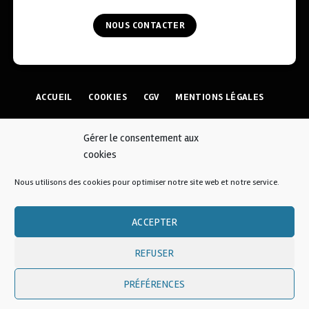
NOUS CONTACTER
ACCUEIL
COOKIES
CGV
MENTIONS LÉGALES
CONTACT
Gérer le consentement aux
cookies
© 2026 • AFKOI France
Nous utilisons des cookies pour optimiser notre site web et notre service.
ACCEPTER
Une création
REFUSER
PRÉFÉRENCES