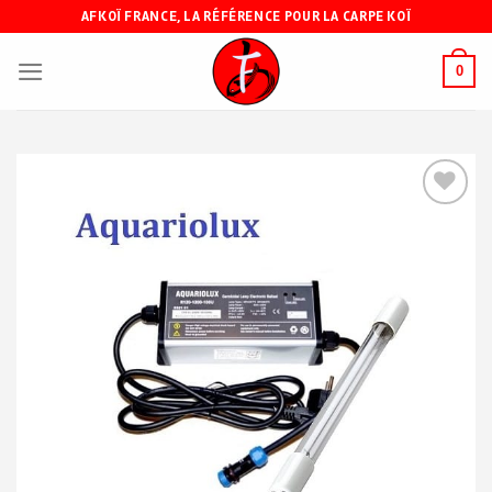
Skip
AFKOÏ FRANCE, LA RÉFÉRENCE POUR LA CARPE KOÏ
to
content
0
Ajouter
à ma
liste de
souhaits