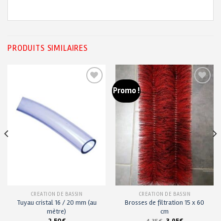
PRODUITS SIMILAIRES
Promo !
Ajouter
Ajouter
à ma
à ma
liste de
liste de
souhaits
souhaits
CRÉATION DE BASSIN
CRÉATION DE BASSIN
Tuyau cristal 16 / 20 mm (au
Brosses de filtration 15 x 60
mètre)
cm