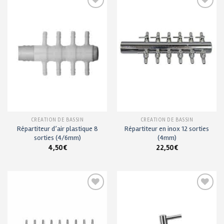
Ajouter
Ajouter
à ma
à ma
liste de
liste de
souhaits
souhaits
CRÉATION DE BASSIN
CRÉATION DE BASSIN
Répartiteur d’air plastique 8
Répartiteur en inox 12 sorties
sorties (4/6mm)
(4mm)
4,50
€
22,50
€
Ajouter
Ajouter
à ma
à ma
liste de
liste de
souhaits
souhaits