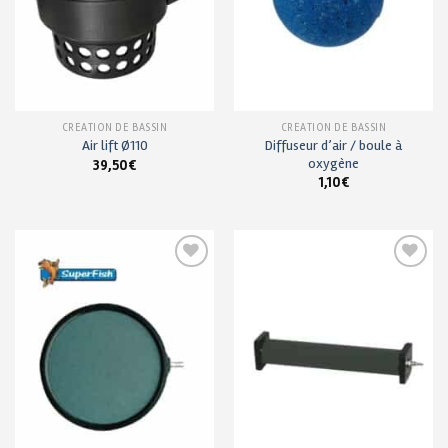
CRÉATION DE BASSIN
CRÉATION DE BASSIN
Diffuseur d’air / boule à
Air lift Ø110
oxygène
39,50
€
1,10
€
Ajouter
Ajouter
à ma
à ma
liste de
liste de
souhaits
souhaits