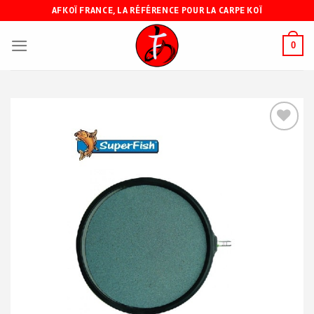
Skip
AFKOÏ FRANCE, LA RÉFÉRENCE POUR LA CARPE KOÏ
to
content
0
Ajouter
à ma
liste de
souhaits