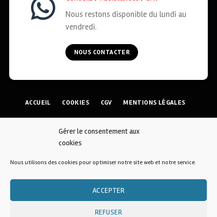
Nous restons disponible du lundi au
vendredi.
NOUS CONTACTER
ACCUEIL
COOKIES
CGV
MENTIONS LÉGALES
CONTACT
Gérer le consentement aux
cookies
© 2026 • AFKOI France
Nous utilisons des cookies pour optimiser notre site web et notre service.
ACCEPTER
Une création
REFUSER