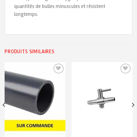
quantités de bulles minuscules et résistent
longtemps.
PRODUITS SIMILAIRES
Ajouter
Ajouter
à ma
à ma
liste de
liste de
souhaits
souhaits