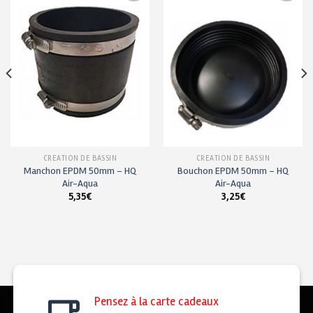
Ajouter
Ajouter
à ma
à ma
liste de
liste de
souhaits
souhaits
CRÉATION DE BASSIN
CRÉATION DE BASSIN
Manchon EPDM 50mm – HQ
Bouchon EPDM 50mm – HQ
Air-Aqua
Air-Aqua
5,35
€
3,25
€
Pensez à la carte cadeaux