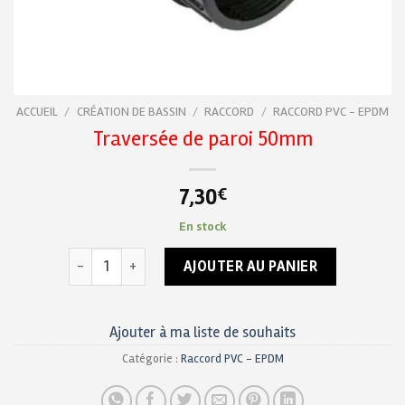
ACCUEIL
/
CRÉATION DE BASSIN
/
RACCORD
/
RACCORD PVC - EPDM
Traversée de paroi 50mm
7,30
€
En stock
quantité de Traversée de paroi 50mm
AJOUTER AU PANIER
Ajouter à ma liste de souhaits
Catégorie :
Raccord PVC - EPDM