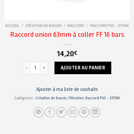
ACCUEIL
/
CRÉATION DE BASSIN
/
RACCORD
/
RACCORD PVC - EPDM
Raccord union 63mm à coller FF 16 bars
14,20
€
quantité de Raccord union 63mm à coller FF 16 bars
AJOUTER AU PANIER
Ajouter à ma liste de souhaits
Catégories :
Création de bassin
,
Filtration
,
Raccord PVC - EPDM