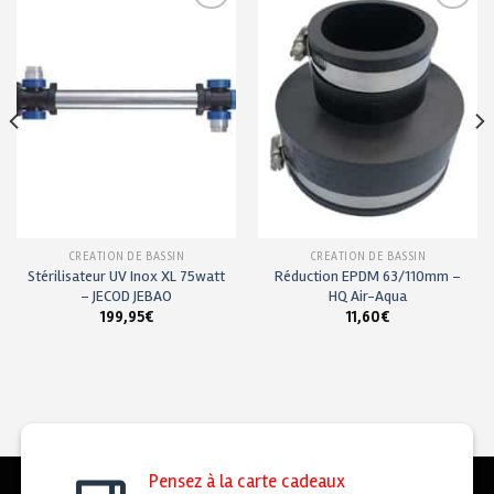
Ajouter
Ajouter
à ma
à ma
liste de
liste de
souhaits
souhaits
CRÉATION DE BASSIN
CRÉATION DE BASSIN
Stérilisateur UV Inox XL 75watt
Réduction EPDM 63/110mm –
– JECOD JEBAO
HQ Air-Aqua
199,95
€
11,60
€
Pensez à la carte cadeaux