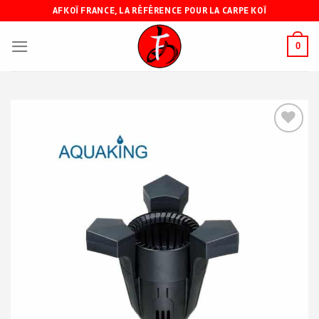
Skip
AFKOÏ FRANCE, LA RÉFÉRENCE POUR LA CARPE KOÏ
to
content
0
Ajouter
à ma
liste de
souhaits