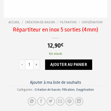
ACCUEIL
/
CRÉATION DE BASSIN
/
FILTRATION
/
OXYGÉNATION
Répartiteur en inox 5 sorties (4mm)
12,90
€
En stock
quantité de Répartiteur en inox 5 sorties (4mm)
AJOUTER AU PANIER
Ajouter à ma liste de souhaits
Catégories :
Création de bassin
,
Filtration
,
Oxygénation