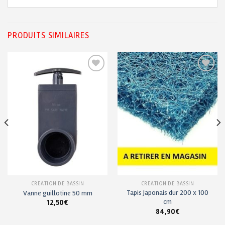
PRODUITS SIMILAIRES
Ajouter
Ajouter
à ma
à ma
liste de
liste de
souhaits
souhaits
CRÉATION DE BASSIN
CRÉATION DE BASSIN
Tapis Japonais dur 200 x 100
Vanne guillotine 50 mm
cm
12,50
€
84,90
€