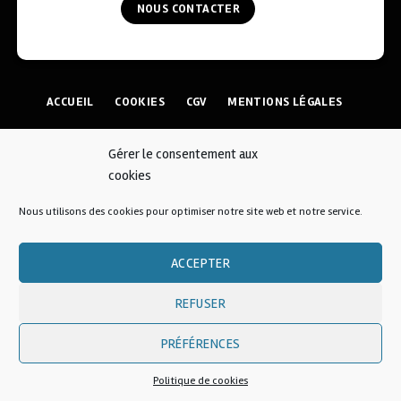
NOUS CONTACTER
ACCUEIL
COOKIES
CGV
MENTIONS LÉGALES
CONTACT
Gérer le consentement aux
cookies
© 2026 • AFKOI France
Nous utilisons des cookies pour optimiser notre site web et notre service.
ACCEPTER
Une création
REFUSER
PRÉFÉRENCES
Politique de cookies