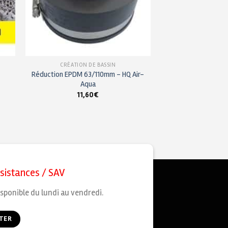
CRÉATION DE BASSIN
Réduction EPDM 63/110mm – HQ Air-
Aqua
11,60
€
ssistances / SAV
sponible du lundi au vendredi.
TER