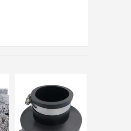
ter
Ajouter
a
à ma
 de
liste de
its
souhaits