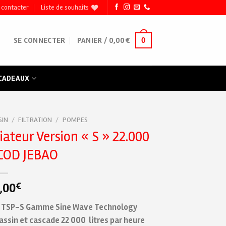
 contacter
Liste de souhaits
0
SE CONNECTER
PANIER /
0,00
€
 CADEAUX
SIN
/
FILTRATION
/
POMPES
ateur Version « S » 22.000
JECOD JEBAO
,00
€
od TSP-S Gamme Sine Wave Technology
ssin et cascade 22 000 litres par heure