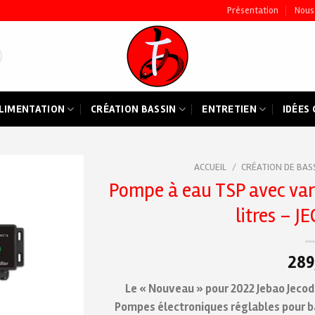
Présentation
Nous
LIMENTATION
CRÉATION BASSIN
ENTRETIEN
IDÉES
ACCUEIL
/
CRÉATION DE BAS
Pompe à eau TSP avec vari
Ajouter
litres – 
à ma
liste de
souhaits
289
Le « Nouveau » pour 2022 Jebao Jec
Pompes électroniques réglables pour ba