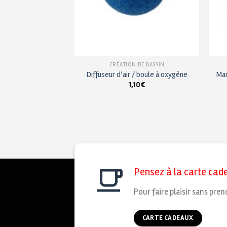
 DE BASSIN
CRÉATION DE BASSIN
nforcé 63 mm
Diffuseur d’air / boule à oxygène
Ma
,50
€
1,10
€
Pensez à la carte cad
Pour faire plaisir sans pren
CARTE CADEAUX