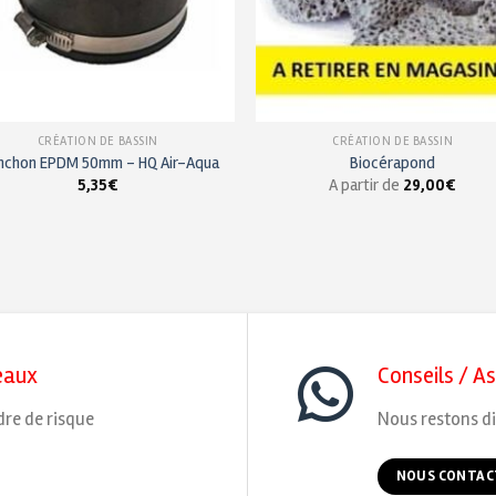
CRÉATION DE BASSIN
CRÉATION DE BASSIN
nchon EPDM 50mm – HQ Air-Aqua
Biocérapond
5,35
€
A partir de
29,00
€
eaux
Conseils / A
dre de risque
Nous restons di
NOUS CONTAC