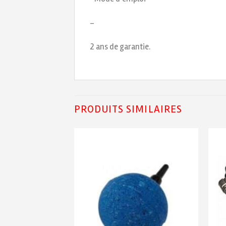
–
2 ans de garantie.
PRODUITS SIMILAIRES
Ajouter
Ajouter
à ma
à ma
liste de
liste de
souhaits
souhaits