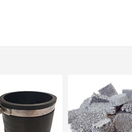
Ajouter
Ajou
à ma
à m
liste de
liste
souhaits
souha