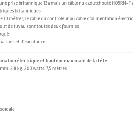
 une prise britannique 13a mais un câble nu caoutchouté HO5RN-F 
triques britanniques
de 10 mètres, le câble du contrôleur au câble d’alimentation électri
bout de tuyau sont toutes deux fournies
loqué
s marines et d’eau douce
ommation électrique et hauteur maximale de la tête
m. 2,8 kg. 200 watts. 7,5 mètres
usoïdale