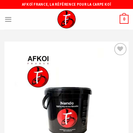
Skip
AFKOÏ FRANCE, LA RÉFÉRENCE POUR LA CARPE KOÏ
to
content
0
Ajouter
à ma
liste de
souhaits