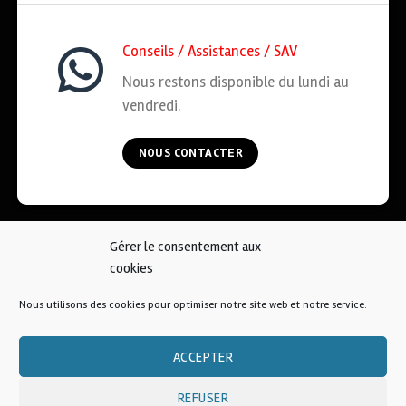
Conseils / Assistances / SAV
Nous restons disponible du lundi au
vendredi.
NOUS CONTACTER
Gérer le consentement aux
ACCUEIL
COOKIES
CGV
MENTIONS LÉGALES
cookies
CONTACT
Nous utilisons des cookies pour optimiser notre site web et notre service.
© 2026 • AFKOI France
ACCEPTER
REFUSER