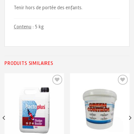
Tenir hors de portée des enfants.
Contenu
: 5 kg
PRODUITS SIMILAIRES
Ajouter
Ajouter
à ma
à ma
liste de
liste de
souhaits
souhaits