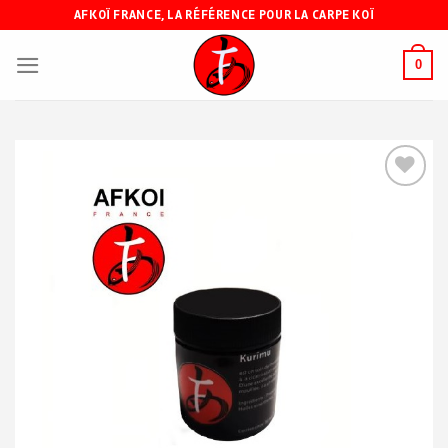
Skip
AFKOÏ FRANCE, LA RÉFÉRENCE POUR LA CARPE KOÏ
to
content
0
Ajouter
à ma
liste de
souhaits