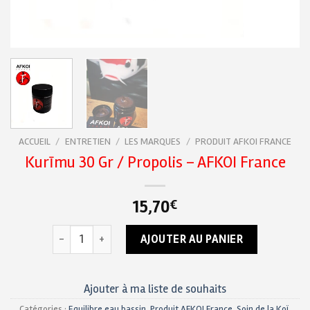
ACCUEIL
/
ENTRETIEN
/
LES MARQUES
/
PRODUIT AFKOI FRANCE
Kurīmu 30 Gr / Propolis – AFKOI France
15,70
€
quantité de Kurīmu 30 Gr / Propolis - AFKOI France
AJOUTER AU PANIER
Ajouter à ma liste de souhaits
Catégories :
Equilibre eau bassin
,
Produit AFKOI France
,
Soin de la Koï
,