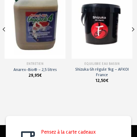
à ma
à ma
liste de
liste de
souhaits
souhaits
ENTRETIEN
EQUILIBRE EAU BASSIN
Shizuka Gh régule 1kg – AFKOI
Anarex-Bio® – 2,5 litres
France
29,95
€
12,50
€
Pensez à la carte cadeaux