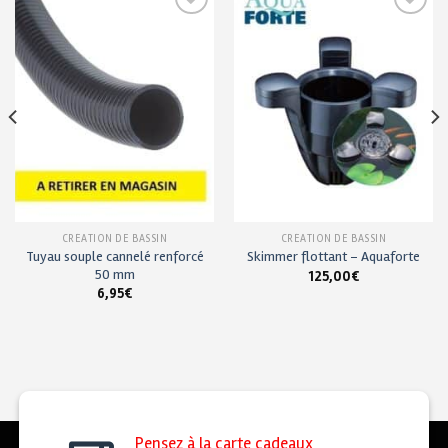
Ajouter
Ajouter
à ma
à ma
liste de
liste de
souhaits
souhaits
CRÉATION DE BASSIN
CRÉATION DE BASSIN
Tuyau souple cannelé renforcé
Skimmer flottant – Aquaforte
50 mm
125,00
€
6,95
€
Pensez à la carte cadeaux