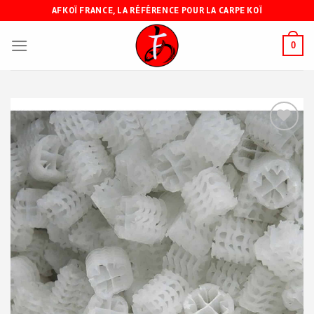
Skip
AFKOÏ FRANCE, LA RÉFÉRENCE POUR LA CARPE KOÏ
to
content
0
Ajouter
à ma
liste de
souhaits