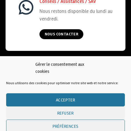
Conseils / Assistances / SAV
Nous restons disponible du lundi au
vendredi.
NOUS CONTACTER
Gérer le consentement aux
ACCUEIL
COOKIES
CGV
MENTIONS LÉGALES
cookies
CONTACT
Nous utilisons des cookies pour optimiser notre site web et notre service.
© 2026 • AFKOI France
ACCEPTER
REFUSER
PRÉFÉRENCES
Une création