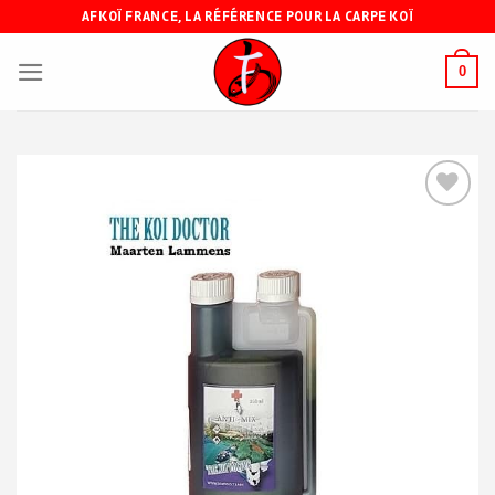
Skip
AFKOÏ FRANCE, LA RÉFÉRENCE POUR LA CARPE KOÏ
to
content
0
Ajouter
à ma
liste de
souhaits