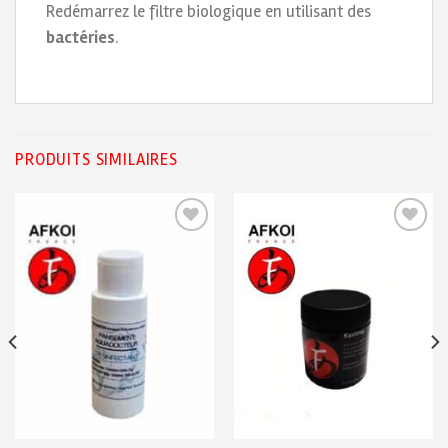
Redémarrez le filtre biologique en utilisant des
bactéries
.
PRODUITS SIMILAIRES
Ajouter
Ajouter
à ma
à ma
liste de
liste de
souhaits
souhaits