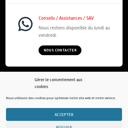
Conseils / Assistances / SAV
Nous restons disponible du lundi au
vendredi.
NOUS CONTACTER
Gérer le consentement aux
ACCUEIL
COOKIES
CGV
MENTIONS LÉGALES
cookies
CONTACT
Nous utilisons des cookies pour optimiser notre site web et notre service.
© 2026 • AFKOI France
ACCEPTER
REFUSER