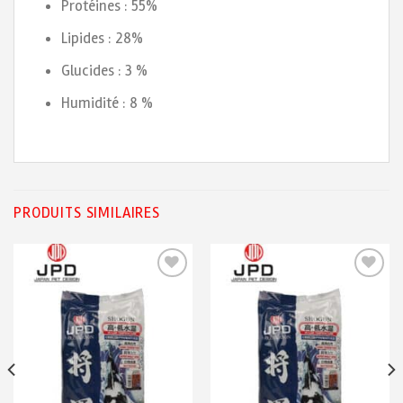
Protéines : 55%
Lipides : 28%
Glucides : 3 %
Humidité : 8 %
PRODUITS SIMILAIRES
Ajouter
Ajouter
à ma
à ma
liste de
liste de
souhaits
souhaits