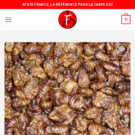
Skip
AFKOÏ FRANCE, LA RÉFÉRENCE POUR LA CARPE KOÏ
to
content
0
Ajouter
à ma
liste de
souhaits