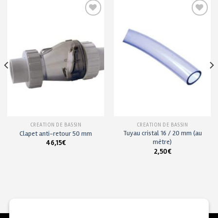
Ajouter
Ajouter
à ma
à ma
liste de
liste de
souhaits
souhaits
CRÉATION DE BASSIN
CRÉATION DE BASSIN
Tuyau cristal 16 / 20 mm (au
Clapet anti-retour 50 mm
mètre)
46,15
€
2,50
€