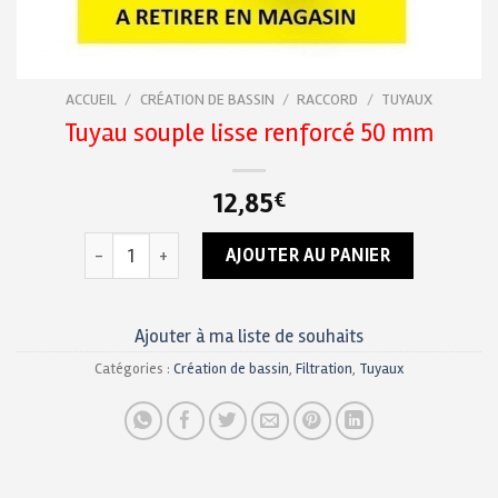
ACCUEIL
/
CRÉATION DE BASSIN
/
RACCORD
/
TUYAUX
Tuyau souple lisse renforcé 50 mm
12,85
€
quantité de Tuyau souple lisse renforcé 50 mm
AJOUTER AU PANIER
Ajouter à ma liste de souhaits
Catégories :
Création de bassin
,
Filtration
,
Tuyaux