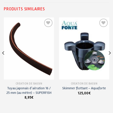
PRODUITS SIMILAIRES
Ajouter
Ajouter
à ma
à ma
liste de
liste de
souhaits
souhaits
CRÉATION DE BASSIN
CRÉATION DE BASSIN
Tuyau japonais d’aération 16 /
Skimmer flottant – Aquaforte
25 mm (au mètre) – SUPERFISH
125,00
€
8,95
€