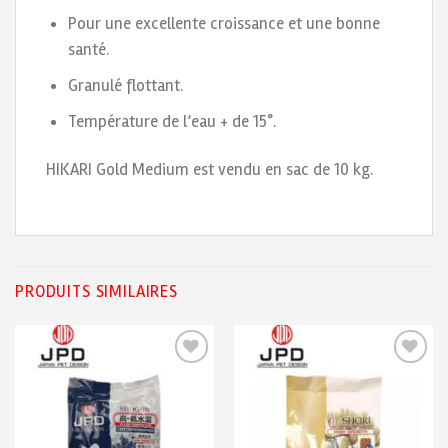
Pour une excellente croissance et une bonne
santé.
Granulé flottant.
Température de l’eau + de 15°.
HIKARI Gold Medium est vendu en sac de 10 kg.
PRODUITS SIMILAIRES
Ajouter
Ajouter
à ma
à ma
liste de
liste de
souhaits
souhaits