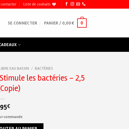
 contacter
Liste de souhaits
0
SE CONNECTER
PANIER /
0,00
€
 CADEAUX
LIBRE EAU BASSIN
/
BACTÉRIES
Stimule les bactéries – 2,5
 (Copie)
,95
€
sur commande
ctivator Gel / Stimule les bactéries - 2,5 litres (Copie)