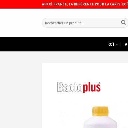
Skip
AFKOÏ FRANCE, LA RÉFÉRENCE POUR LA CARPE KOÏ
to
content
Recherche
pour :
KOÏ
A