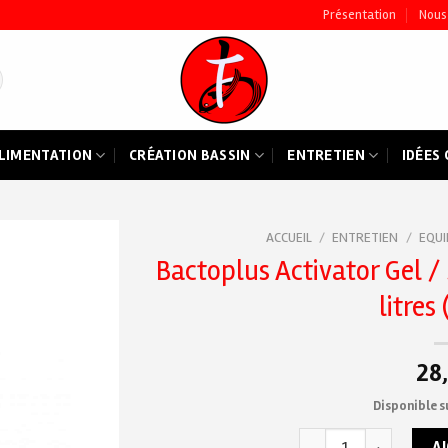
Présentation
Nous
LIMENTATION
CRÉATION BASSIN
ENTRETIEN
IDÉES
ACCUEIL
/
ENTRETIEN
/
EQUI
Bactoplus Activator Gel / 
Ajouter
litres
à ma
liste de
souhaits
28
Disponible 
quantité de Bactoplus A