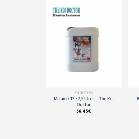
Ajouter
Ajouter
à ma
à ma
liste de
liste de
souhaits
souhaits
 EAU BASSIN
ENTRETIEN
ator Gel / Stimule
Malamix 17 / 2,5 litres – The Koi
s – 2,5 litres
Doctor
,95
€
56,45
€