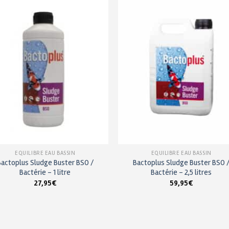
Ajouter
Ajou
à ma
à m
liste de
liste
souhaits
souha
EQUILIBRE EAU BASSIN
EQUILIBRE EAU BASSIN
Bactoplus Sludge Buster BSO /
Bactoplus Sludge Buster BSO 
Bactérie – 1 litre
Bactérie – 2,5 litres
27,95
€
59,95
€