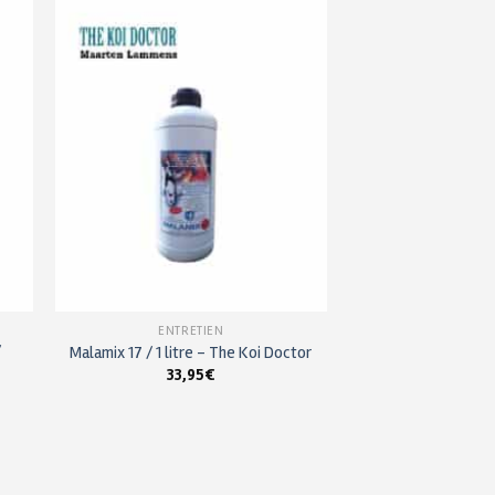
ter
Ajouter
a
à ma
 de
liste de
its
souhaits
ENTRETIEN
/
Malamix 17 / 1 litre – The Koi Doctor
33,95
€