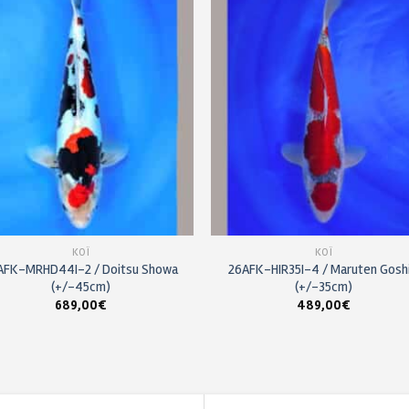
Ajouter
Ajou
à ma
à m
liste de
liste
souhaits
souha
KOÏ
KOÏ
AFK-MRHD44I-2 / Doitsu Showa
26AFK-HIR35I-4 / Maruten Goshi
(+/-45cm)
(+/-35cm)
689,00
€
489,00
€