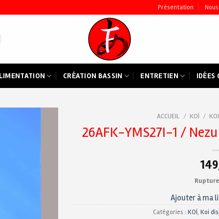
Présentation
Nous
LIMENTATION
CRÉATION BASSIN
ENTRETIEN
IDÉES
ACCUEIL
/
KOÏ
/
KOI
26AFK-YMS27I-1 / Nezu 
Ajouter
à ma
liste de
149
souhaits
Rupture
Ajouter à ma l
Catégories :
KOÏ
,
Koi di