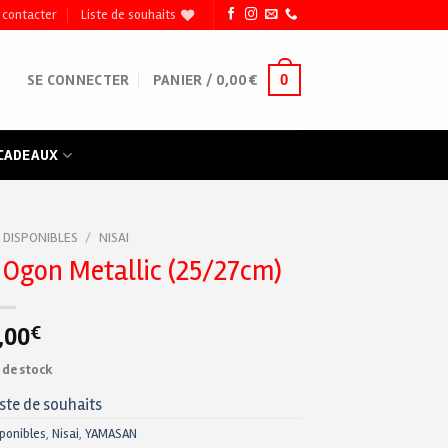
 contacter
Liste de souhaits
0
SE CONNECTER
PANIER /
0,00
€
 CADEAUX
 DISPONIBLES
/
NISAI
Ogon Metallic (25/27cm)
,00
€
 de stock
iste de souhaits
sponibles
,
Nisai
,
YAMASAN