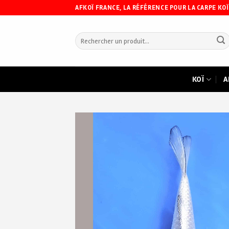
Skip
AFKOÏ FRANCE, LA RÉFÉRENCE POUR LA CARPE KOÏ
to
content
Recherche
pour :
KOÏ
A