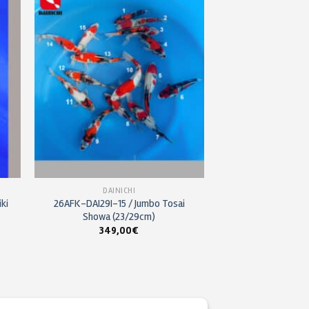
ter
Ajouter
a
à ma
 de
liste de
its
souhaits
DAINICHI
ki
26AFK-DAI29I-15 / Jumbo Tosai
Showa (23/29cm)
349,00
€