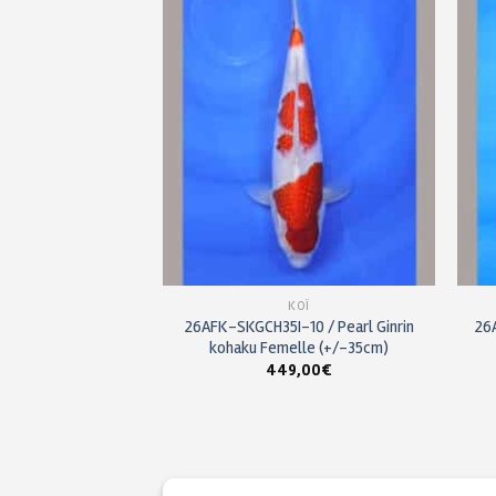
Ajouter
Ajouter
à ma
à ma
liste de
liste de
souhaits
souhaits
KOÏ
KOÏ
-15 / Tateshita
26AFK-SKGCH35I-10 / Pearl Ginrin
26
ité HQ (25/30cm)
kohaku Femelle (+/-35cm)
,00
€
449,00
€