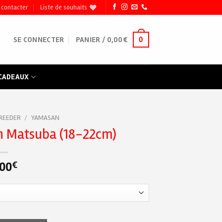
 contacter
Liste de souhaits
0
SE CONNECTER
PANIER /
0,00
€
 CADEAUX
REEDER
/
YAMASAN
n Matsuba (18-22cm)
,00
€