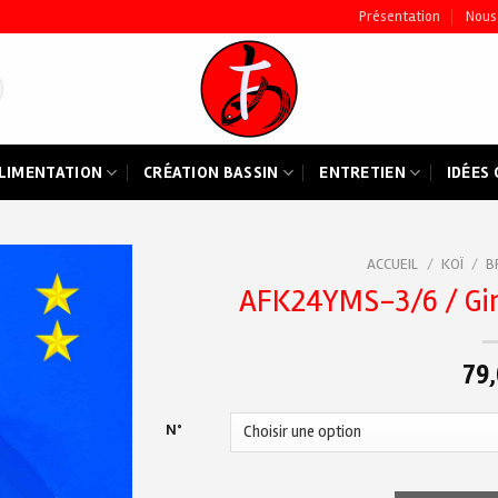
Présentation
Nous
LIMENTATION
CRÉATION BASSIN
ENTRETIEN
IDÉES
ACCUEIL
/
KOÏ
/
B
AFK24YMS-3/6 / Gi
Ajouter
à ma
liste de
79
souhaits
N°