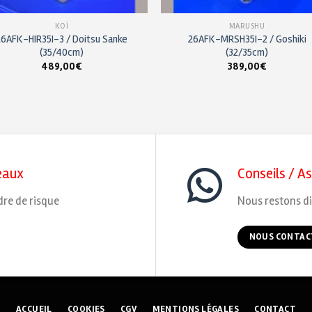
KOÏ
MARUSHU
26AFK-HIR35I-3 / Doitsu Sanke
26AFK-MRSH35I-2 / Goshiki
(35/40cm)
(32/35cm)
489,00
€
389,00
€
eaux
Conseils / A
dre de risque
Nous restons di
NOUS CONTAC
ACCUEIL
COOKIES
CGV
MENTIONS LÉGALES
CONTACT