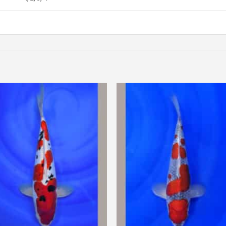
Ajouter
Ajou
à ma
à m
liste de
liste
souhaits
souha