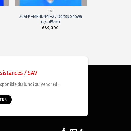
KOÏ
26AFK-MRHD44I-2 / Doitsu Showa
(+/-45cm)
689,00
€
ssistances / SAV
sponible du lundi au vendredi.
TER