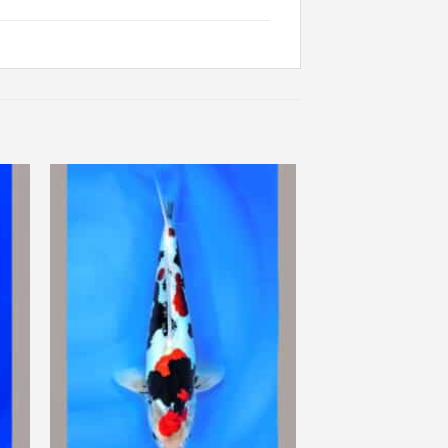
ter
Ajouter
a
à ma
 de
liste de
its
souhaits