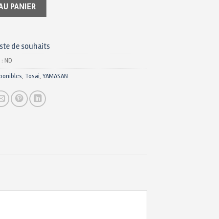
AU PANIER
iste de souhaits
 :
ND
ponibles
,
Tosai
,
YAMASAN