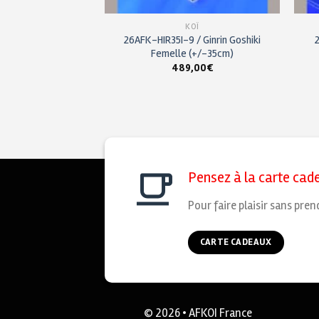
KOÏ
KOÏ
-15 / Tateshita
26AFK-HIR35I-9 / Ginrin Goshiki
ité HQ (25/30cm)
Femelle (+/-35cm)
,00
€
489,00
€
Pensez à la carte cad
Pour faire plaisir sans pren
CARTE CADEAUX
© 2026 • AFKOI France