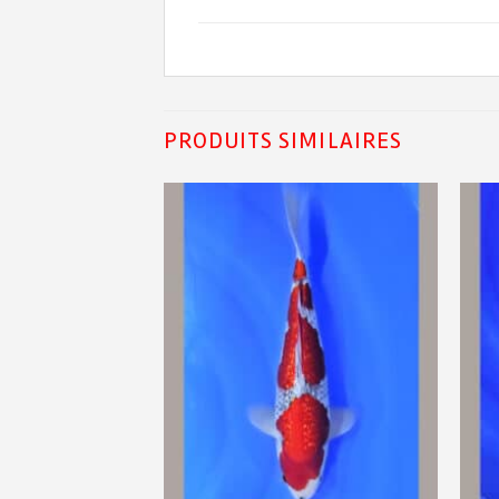
PRODUITS SIMILAIRES
Ajouter
Ajouter
à ma
à ma
liste de
liste de
souhaits
souhaits