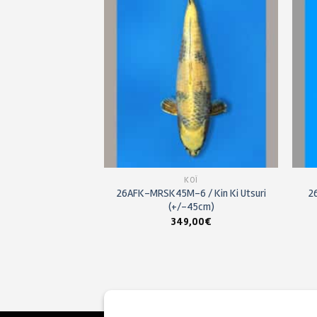
à ma
à ma
liste de
liste de
souhaits
souhaits
KOÏ
KOÏ
5 / Doitsu Sanke
26AFK-MRSK45M-6 / Kin Ki Utsuri
2
-45cm)
(+/-45cm)
,00
€
349,00
€