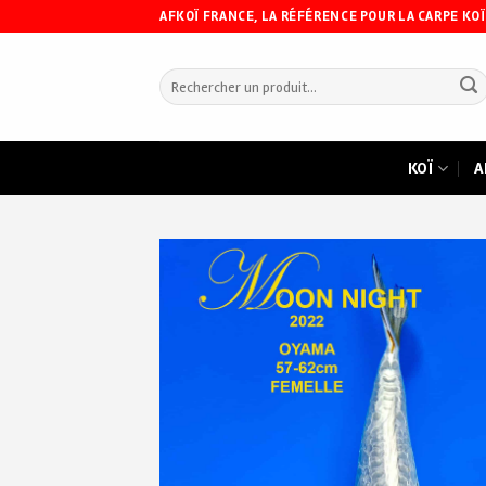
Skip
AFKOÏ FRANCE, LA RÉFÉRENCE POUR LA CARPE KOÏ
to
content
Recherche
pour :
KOÏ
A