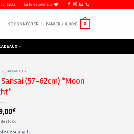
 contacter
Liste de souhaits
0
SE CONNECTER
PANIER /
0,00
€
 CADEAUX
/
SANSAI ET +
 Sansai (57-62cm) *Moon
ght*
9,00
€
 de stock
iste de souhaits