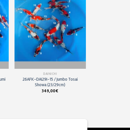
a
à ma
 de
liste de
its
souhaits
DAINICHI
umi
26AFK-DAI29I-15 / Jumbo Tosai
Showa (23/29cm)
349,00
€