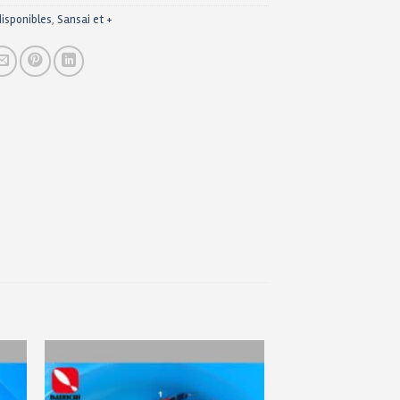
disponibles
,
Sansai et +
ter
Ajouter