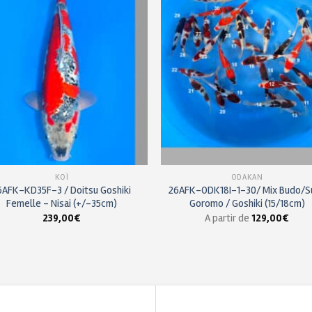
à ma
à m
liste de
liste
souhaits
souha
KOÏ
ODAKAN
6AFK-KD35F-3 / Doitsu Goshiki
26AFK-ODK18I-1-30/ Mix Budo/S
Femelle – Nisai (+/-35cm)
Goromo / Goshiki (15/18cm)
239,00
€
A partir de
129,00
€