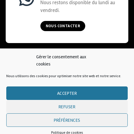
Nous restons disponible du lundi au
vendredi.
NOUS CONTACTER
Gérer le consentement aux
ACCUEIL
COOKIES
CGV
MENTIONS LÉGALES
cookies
CONTACT
Nous utilisons des cookies pour optimiser notre site web et notre service.
© 2026 • AFKOI France
ACCEPTER
REFUSER
PRÉFÉRENCES
Une création
Politique de cookies