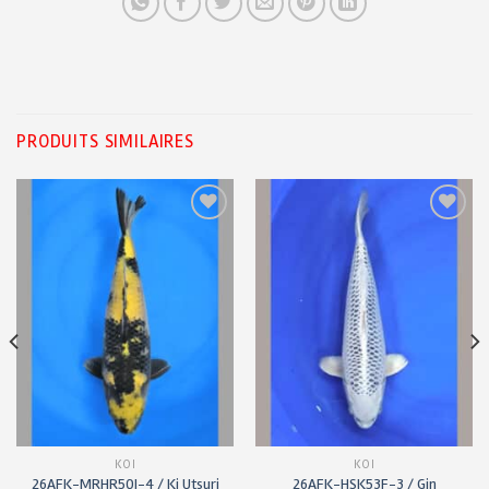
PRODUITS SIMILAIRES
Ajouter
Ajouter
à ma
à ma
liste de
liste de
souhaits
souhaits
KOÏ
KOÏ
26AFK-MRHR50I-4 / Ki Utsuri
26AFK-HSK53F-3 / Gin