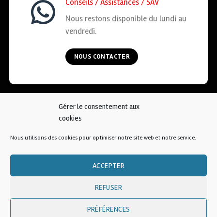
Conseils / Assistances / SAV
Nous restons disponible du lundi au
vendredi.
NOUS CONTACTER
Gérer le consentement aux
ACCUEIL
COOKIES
CGV
MENTIONS LÉGALES
cookies
CONTACT
Nous utilisons des cookies pour optimiser notre site web et notre service.
© 2026 • AFKOI France
ACCEPTER
REFUSER
PRÉFÉRENCES
Une création