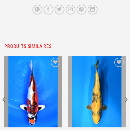
PRODUITS SIMILAIRES
Ajouter
Ajouter
à ma
à ma
liste de
liste de
souhaits
souhaits