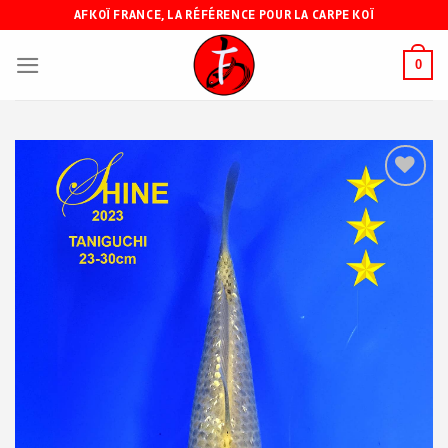
Skip
AFKOÏ FRANCE, LA RÉFÉRENCE POUR LA CARPE KOÏ
to
content
0
Ajouter
à ma
liste de
souhaits