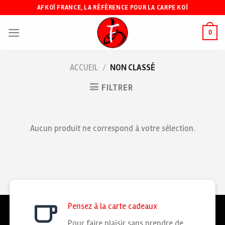
Skip
AFKOÏ FRANCE, LA RÉFÉRENCE POUR LA CARPE KOÏ
to
content
0
ACCUEIL
/
NON CLASSÉ
FILTRER
Aucun produit ne correspond à votre sélection.
Pensez à la carte cadeaux
Pour faire plaisir sans prendre de